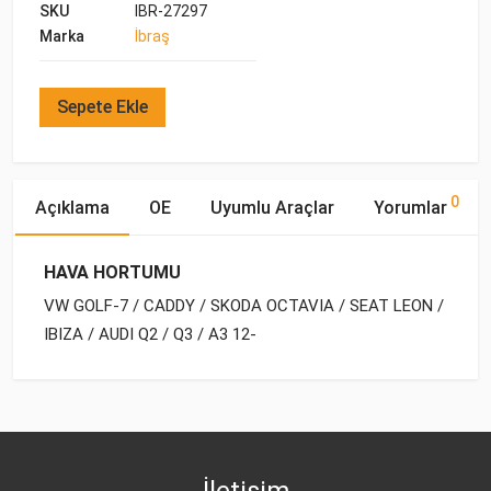
SKU
IBR-27297
Marka
İbraş
Sepete Ekle
0
Açıklama
OE
Uyumlu Araçlar
Yorumlar
HAVA HORTUMU
VW GOLF-7 / CADDY / SKODA OCTAVIA / SEAT LEON /
IBIZA / AUDI Q2 / Q3 / A3 12-
OE Numaraları
Bu ürün hakkında herhangi bir yorum yapılmamıştır.
Marka
Model
Yakıp Tipi
Motor Hacmi
VW
04L 121 030
İletişim