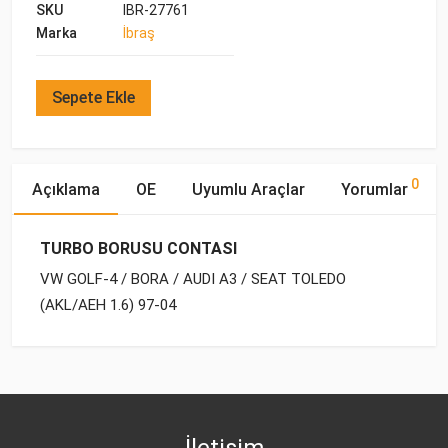
SKU
IBR-27761
Marka
İbraş
Sepete Ekle
0
Açıklama
OE
Uyumlu Araçlar
Yorumlar
TURBO BORUSU CONTASI
VW GOLF-4 / BORA / AUDI A3 / SEAT TOLEDO
(AKL/AEH 1.6) 97-04
OE Numaraları
Bu ürün hakkında herhangi bir yorum yapılmamıştır.
Marka
Model
Yakıp Tipi
Motor Hacmi
VW
1J0 129 627 D
İletişim