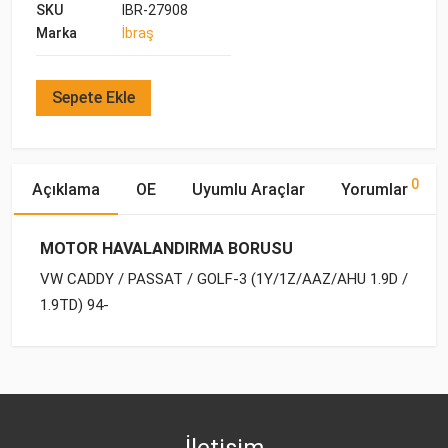
SKU
IBR-27908
Marka
İbraş
Sepete Ekle
0
Açıklama
OE
Uyumlu Araçlar
Yorumlar
MOTOR HAVALANDIRMA BORUSU
VW CADDY / PASSAT / GOLF-3 (1Y/1Z/AAZ/AHU 1.9D /
1.9TD) 94-
OE Numaraları
Bu ürün hakkında herhangi bir yorum yapılmamıştır.
Marka
Model
Yakıp Tipi
Motor Hacmi
VW
VW
CADDY-II (1995-2004)
DİZEL
1.9 D
028 103 491 J
VW
CADDY-II (1995-2004)
DİZEL
1.9 SDI
İletişim
VW