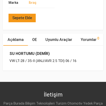
Marka
İbraş
Sepete Ekle
0
Açıklama
OE
Uyumlu Araçlar
Yorumlar
SU HORTUMU (DEMİR)
VW LT-28 / 35-II (ANJ/AVR 2.5 TDI) 06 / 16
OE Numaraları
Bu ürün hakkında herhangi bir yorum yapılmamıştır.
Marka
Model
Yakıp Tipi
Motor Hacmi
VW
074 121 065 AL
İletişim
Parça Burada Bilişim Teknolojileri Turizm Otomotiv Yedek Parça