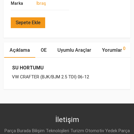
Marka
İbraş
Sepete Ekle
0
Açıklama
OE
Uyumlu Araçlar
Yorumlar
SU HORTUMU
VW CRAFTER (BJK/BJM 2.5 TDI) 06-12
OE Numaraları
Bu ürün hakkında herhangi bir yorum yapılmamıştır.
Marka
Model
Yakıp Tipi
Motor Hacmi
VW
076 121 085 A
İletişim
Parça Burada Bilişim Teknolojileri Turizm Otomotiv Yedek Parça