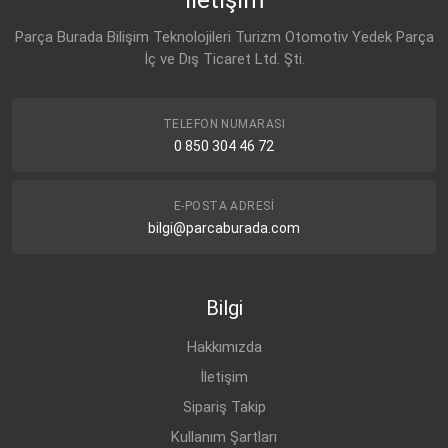
1J0 145 769 A
Parça Burada Bilişim Teknolojileri Turizm Otomotiv Yedek Parça
SEAT
İç ve Dış Ticaret Ltd. Şti.
1J0 145 769 A
SKODA
1J0 145 769 A
TELEFON NUMARASI
0 850 304 46 72
E-POSTA ADRESI
bilgi@parcaburada.com
Bilgi
Hakkımızda
İletişim
Sipariş Takip
Kullanım Şartları