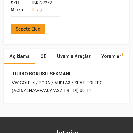
SKU
IBR-27252
Marka
İbraş
Sepete Ekle
0
Açıklama
OE
Uyumlu Araçlar
Yorumlar
TURBO BORUSU SEKMANI
VW GOLF-4 / BORA / AUDI A3 / SEAT TOLEDO
(AGR/ALH/AHF/AUY/ASZ 1.9 TDI) 00-11
OE Numaraları
Bu ürün hakkında herhangi bir yorum yapılmamıştır.
Marka
Model
Yakıp Tipi
Motor Hacmi
VW
1J0 145 769 A
İletişim
AUDI