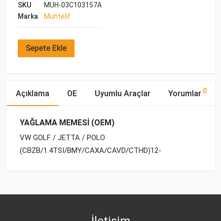
SKU
MUH-03C103157A
Marka
Muhtelif
Sepete Ekle
0
Açıklama
OE
Uyumlu Araçlar
Yorumlar
YAĞLAMA MEMESİ (OEM)
VW GOLF / JETTA / POLO
(CBZB/1.4TSI/BMY/CAXA/CAVD/CTHD)12-
OE Numaraları
Bu ürün hakkında herhangi bir yorum yapılmamıştır.
Marka
Model
Yakıp Tipi
Motor Hacmi
İletişim