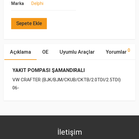
Marka
Delphi
Sepete Ekle
0
Açıklama
OE
Uyumlu Araçlar
Yorumlar
YAKIT POMPASI ŞAMANDIRALI
VW CRAFTER (BJK/BJM/CKUB/CKTB/2.0TDI/2.5TDI)
06-
OE Numaraları
Bu ürün hakkında herhangi bir yorum yapılmamıştır.
Marka
Model
Yakıp Tipi
Motor Hacmi
VW
2E0 919 050 F
İletişim