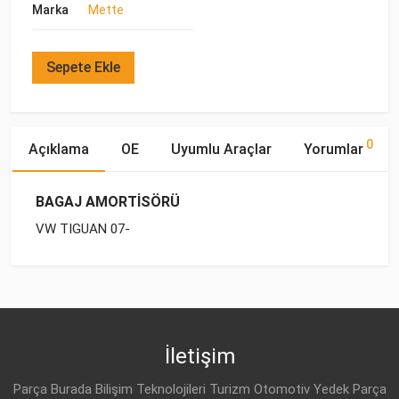
Marka
Mette
Sepete Ekle
0
Açıklama
OE
Uyumlu Araçlar
Yorumlar
BAGAJ AMORTİSÖRÜ
VW TIGUAN 07-
OE Numaraları
Bu ürün hakkında herhangi bir yorum yapılmamıştır.
Marka
Model
Yakıp Tipi
Motor Hacmi
VW
5N0 827 550 A
İletişim
Parça Burada Bilişim Teknolojileri Turizm Otomotiv Yedek Parça