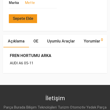
Marka
Mette
Sepete Ekle
0
Açıklama
OE
Uyumlu Araçlar
Yorumlar
FREN HORTUMU ARKA
AUDI A6 05-11
OE Numaraları
Bu ürün hakkında herhangi bir yorum yapılmamıştır.
Marka
Model
Yakıp Tipi
Motor Hacmi
VW
4F0 611 775
İletişim
AUDI
4F0 611 775 D
Parça Burada Bilişim Teknolojileri Turizm Otomotiv Yedek Parça