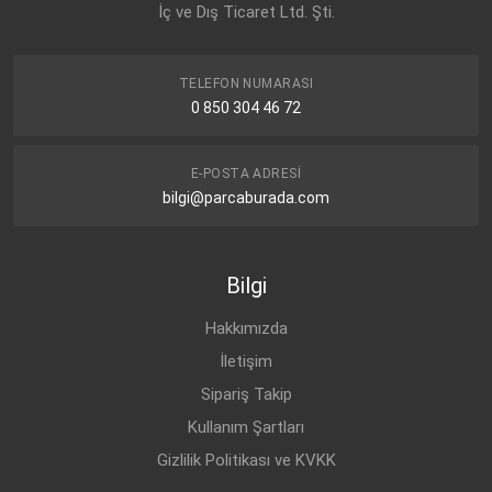
PORSCHE
İç ve Dış Ticaret Ltd. Şti.
955 355 060 01
PORSCHE
958 355 060 00
TELEFON NUMARASI
0 850 304 46 72
VW
7L0 611 776 A
E-POSTA ADRESI
AUDI
7P0 611 776
bilgi@parcaburada.com
VW
7P0 611 776
Bilgi
Hakkımızda
İletişim
Sipariş Takip
Kullanım Şartları
Gizlilik Politikası ve KVKK