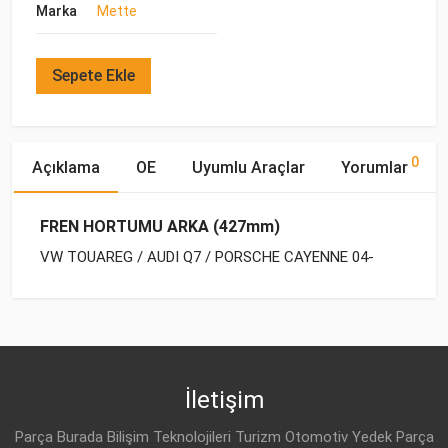
Marka
Mette
Sepete Ekle
0
Açıklama
OE
Uyumlu Araçlar
Yorumlar
FREN HORTUMU ARKA (427mm)
VW TOUAREG / AUDI Q7 / PORSCHE CAYENNE 04-
OE Numaraları
Bu ürün hakkında herhangi bir yorum yapılmamıştır.
Marka
Model
Yakıp Tipi
Motor Hacmi
VW
7L0 611 776
İletişim
PORSCHE
955 355 060 00
Parça Burada Bilişim Teknolojileri Turizm Otomotiv Yedek Parça