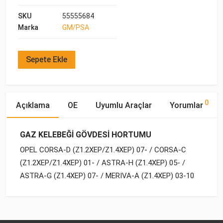
SKU
55555684
Marka
GM/PSA
Sepete Ekle
0
Açıklama
OE
Uyumlu Araçlar
Yorumlar
GAZ KELEBEĞİ GÖVDESİ HORTUMU
OPEL CORSA-D (Z1.2XEP/Z1.4XEP) 07- / CORSA-C
(Z1.2XEP/Z1.4XEP) 01- / ASTRA-H (Z1.4XEP) 05- /
ASTRA-G (Z1.4XEP) 07- / MERIVA-A (Z1.4XEP) 03-10
OE Numaraları
Bu ürün hakkında herhangi bir yorum yapılmamıştır.
Marka
Model
Yakıp Tipi
Motor Hacmi
OPEL