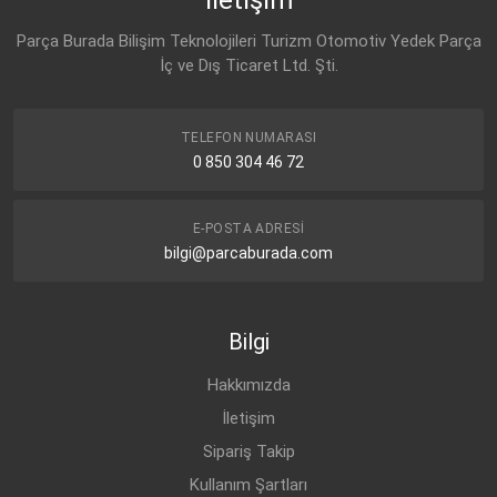
1J0 145 117 A
Parça Burada Bilişim Teknolojileri Turizm Otomotiv Yedek Parça
VW
İç ve Dış Ticaret Ltd. Şti.
3C0 145 117 H
TELEFON NUMARASI
0 850 304 46 72
E-POSTA ADRESI
bilgi@parcaburada.com
Bilgi
Hakkımızda
İletişim
Sipariş Takip
Kullanım Şartları