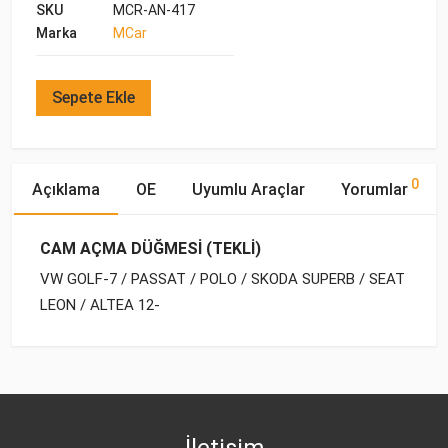
SKU
MCR-AN-417
Marka
MCar
Sepete Ekle
0
Açıklama
OE
Uyumlu Araçlar
Yorumlar
CAM AÇMA DÜĞMESİ (TEKLİ)
VW GOLF-7 / PASSAT / POLO / SKODA SUPERB / SEAT
LEON / ALTEA 12-
OE Numaraları
Bu ürün hakkında herhangi bir yorum yapılmamıştır.
Marka
Model
Yakıp Tipi
Motor Hacmi
VW
5G0 959 855 D
İletişim
VW