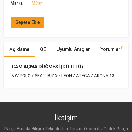
Marka
MCar
Sepete Ekle
0
Açıklama
OE
Uyumlu Araçlar
Yorumlar
CAM AÇMA DÜĞMESİ (DÖRTLÜ)
VW POLO / SEAT IBIZA / LEON / ATECA / ARONA 13-
OE Numaraları
Bu ürün hakkında herhangi bir yorum yapılmamıştır.
Marka
Model
Yakıp Tipi
Motor Hacmi
VW
5G0 959 857 F
İletişim
Parça Burada Bilişim Teknolojileri Turizm Otomotiv Yedek Parça