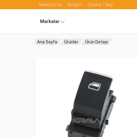
Hakkımızda
İletişim
Sipariş Takip
Markalar
Ana Sayfa
Ürünler
Ürün Detayı