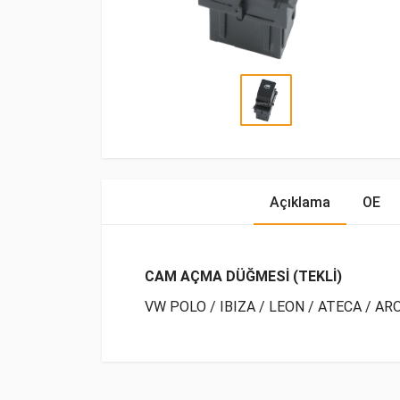
Açıklama
OE
CAM AÇMA DÜĞMESİ (TEKLİ)
VW POLO / IBIZA / LEON / ATECA / AR
OE Numaraları
Bu ürün hakkında herhangi bir yorum yapılma
Marka
Model
Yakıp