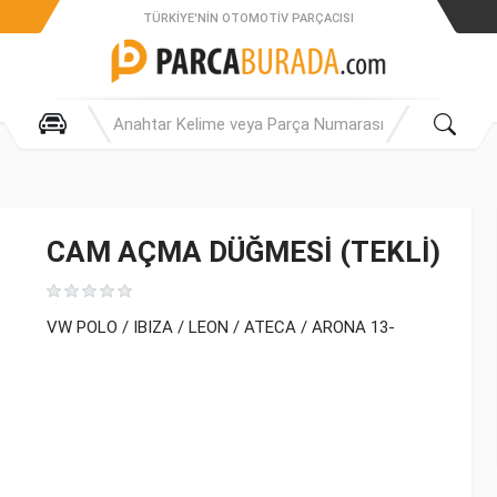
TÜRKIYE'NIN OTOMOTIV PARÇACISI
CAM AÇMA DÜĞMESİ (TEKLİ)
VW POLO / IBIZA / LEON / ATECA / ARONA 13-