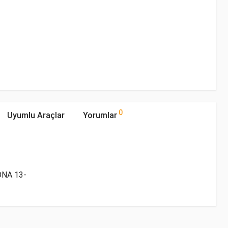
0
Uyumlu Araçlar
Yorumlar
ONA 13-
mıştır.
 Tipi
Motor Hacmi