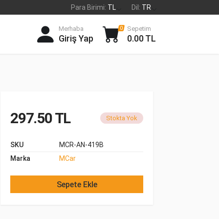
Para Birimi:
TL
Dil:
TR
Merhaba
Sepetim
0
Giriş Yap
0.00 TL
297.50 TL
Stokta Yok
SKU
MCR-AN-419B
Marka
MCar
Sepete Ekle