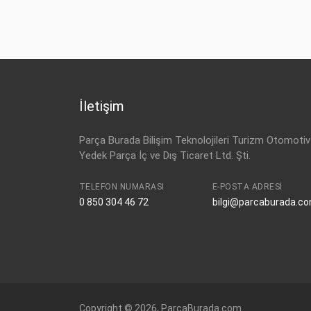
VW
5G0 959 855 R
İletişim
Parça Burada Bilişim Teknolojileri Turizm Otomotiv
Yedek Parça İç ve Dış Ticaret Ltd. Şti.
TELEFON NUMARASI
E-POSTA ADRESI
0 850 304 46 72
bilgi@parcaburada.c
Copyright © 2026, ParcaBurada.com