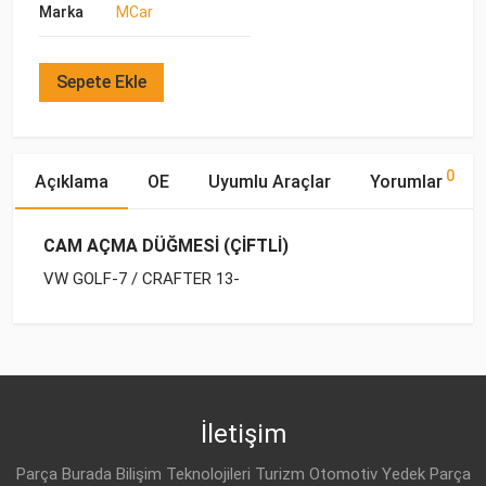
Marka
MCar
Sepete Ekle
0
Açıklama
OE
Uyumlu Araçlar
Yorumlar
CAM AÇMA DÜĞMESİ (ÇİFTLİ)
VW GOLF-7 / CRAFTER 13-
OE Numaraları
Bu ürün hakkında herhangi bir yorum yapılmamıştır.
Marka
Model
Yakıp Tipi
Motor Hacmi
VW
5G0 959 858 E
İletişim
VW
5G0 959 858 C
Parça Burada Bilişim Teknolojileri Turizm Otomotiv Yedek Parça