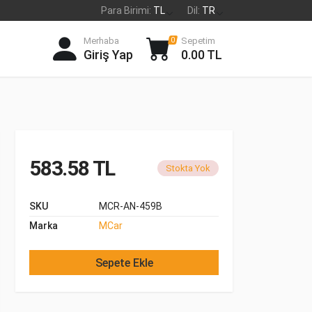
Para Birimi:
TL
Dil:
TR
Merhaba
Sepetim
0
Giriş Yap
0.00 TL
583.58 TL
Stokta Yok
SKU
MCR-AN-459B
Marka
MCar
Sepete Ekle