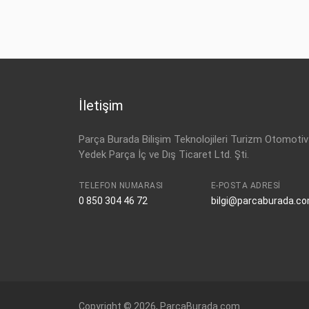
VW
5C7 959 565 E
İletişim
Parça Burada Bilişim Teknolojileri Turizm Otomotiv
Yedek Parça İç ve Dış Ticaret Ltd. Şti.
TELEFON NUMARASI
E-POSTA ADRESI
0 850 304 46 72
bilgi@parcaburada.c
Copyright © 2026, ParcaBurada.com