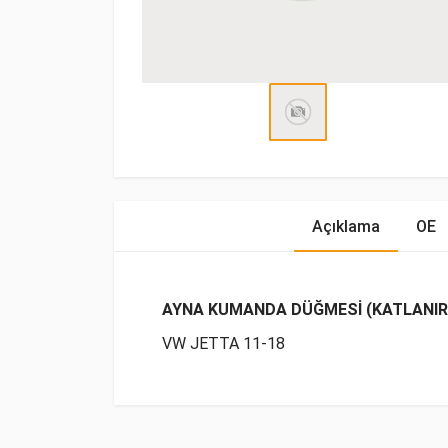
Açıklama
OE
AYNA KUMANDA DÜĞMESİ (KATLANIR
VW JETTA 11-18
OE Numaraları
Bu ürün hakkında herhangi bir yorum yapılma
Marka
Model
Yak