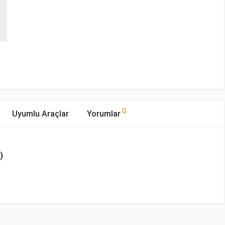
0
Uyumlu Araçlar
Yorumlar
)
mıştır.
ıp Tipi
Motor Hacmi