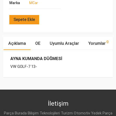
Marka
MCar
Sepete Ekle
0
Açıklama
OE
Uyumlu Araçlar
Yorumlar
AYNA KUMANDA DÜĞMESİ
VW GOLF-7 13-
OE Numaraları
Bu ürün hakkında herhangi bir yorum yapılmamıştır.
Marka
Model
Yakıp Tipi
Motor Hacmi
VW
5G0 959 565 AC
İletişim
Parça Burada Bilişim Teknolojileri Turizm Otomotiv Yedek Parça