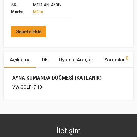
SKU
MCR-AN-460B
Marka
MCar
Sepete Ekle
0
Açıklama
OE
Uyumlu Araçlar
Yorumlar
AYNA KUMANDA DÜĞMESİ (KATLANIR)
VW GOLF-7 13-
OE Numaraları
Bu ürün hakkında herhangi bir yorum yapılmamıştır.
Marka
Model
Yakıp Tipi
Motor Hacmi
VW
5G0 959 565 M
İletişim
VW
5G0 959 565 AG