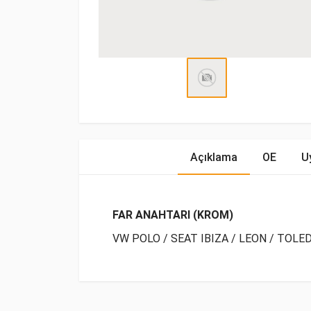
Açıklama
OE
U
FAR ANAHTARI (KROM)
VW POLO / SEAT IBIZA / LEON / TOLE
OE Numaraları
Bu ürün hakkında herhangi bir yorum yapılma
Marka
Model
Yakıp T