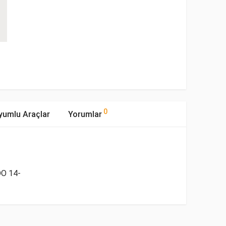
0
yumlu Araçlar
Yorumlar
DO 14-
mıştır.
ipi
Motor Hacmi