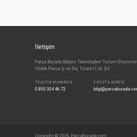
VW
5G0 941 431 AA
İletişim
Parça Burada Bilişim Teknolojileri Turizm Otomotiv
Yedek Parça İç ve Dış Ticaret Ltd. Şti.
TELEFON NUMARASI
E-POSTA ADRESI
0 850 304 46 72
bilgi@parcaburada.c
Copyright © 2026, ParcaBurada.com