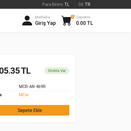
Para Birimi:
TL
Dil:
TR
Merhaba
Sepetim
0
Giriş Yap
0.00 TL
05.35 TL
Stokta Var
MCR-AN-469R
a
MCar
Sepete Ekle