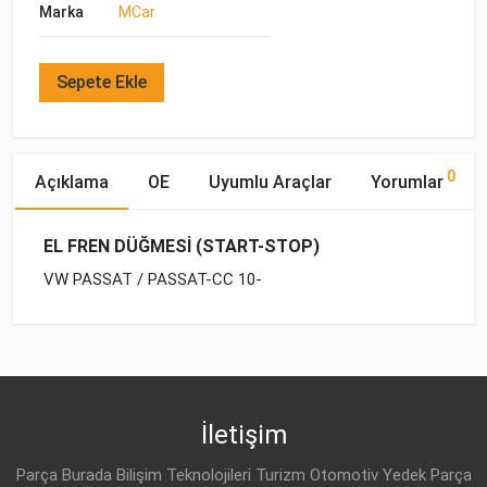
Marka
MCar
Sepete Ekle
0
Açıklama
OE
Uyumlu Araçlar
Yorumlar
EL FREN DÜĞMESİ (START-STOP)
VW PASSAT / PASSAT-CC 10-
OE Numaraları
Bu ürün hakkında herhangi bir yorum yapılmamıştır.
Marka
Model
Yakıp Tipi
Motor Hacmi
VW
3AB 927 137 D
İletişim
VW
3AB 927 137 A
Parça Burada Bilişim Teknolojileri Turizm Otomotiv Yedek Parça