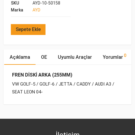
SKU
AYD-10-50158
Marka
AYD
Sepete Ekle
0
Açıklama
OE
Uyumlu Araçlar
Yorumlar
FREN DİSKİ ARKA (255MM)
VW GOLF-5 / GOLF-6 / JETTA / CADDY / AUDI A3 /
SEAT LEON 04-
OE Numaraları
Bu ürün hakkında herhangi bir yorum yapılmamıştır.
Yakıp
Marka
Model
Tipi
Motor Hacmi
VW
5C0 615 601
AUDI
A3 [8P] (2003-2008)
BENZİN
1.6
İletişim
VW