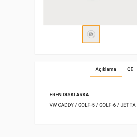
Açıklama
OE
FREN DİSKİ ARKA
VW CADDY / GOLF-5 / GOLF-6 / JETTA 
OE Numaraları
Bu ürün hakkında herhangi bir yorum yapılma
Marka
Model