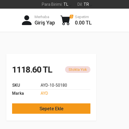
Para Birimi:
TL
Dil:
TR
Merhaba
Sepetim
0
Giriş Yap
0.00 TL
1118.60 TL
Stokta Yok
SKU
AYD-10-50180
Marka
AYD
Sepete Ekle