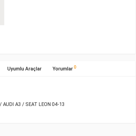
0
Uyumlu Araçlar
Yorumlar
/ AUDI A3 / SEAT LEON 04-13
mıştır.
Yakıp Tipi
Motor Hacmi