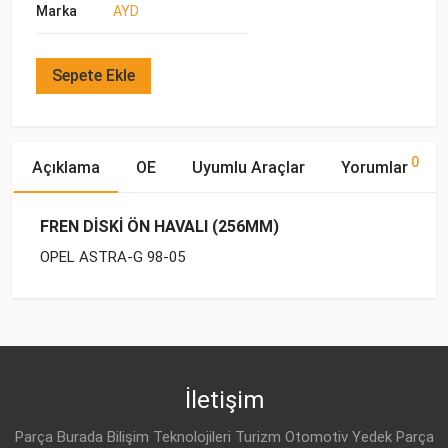
Marka
AYD
Sepete Ekle
0
Açıklama
OE
Uyumlu Araçlar
Yorumlar
FREN DİSKİ ÖN HAVALI (256MM)
OPEL ASTRA-G 98-05
OE Numaraları
Bu ürün hakkında herhangi bir yorum yapılmamıştır.
Marka
Model
Yakıp Tipi
Motor Hacmi
OPEL
OPEL
ASTRA-G (1998-)
BENZİN
1.4 16V
5 69 059
OPEL
ASTRA-G (1998-)
BENZİN
1.6 16V
İletişim
OPEL
9117677
OPEL
ASTRA-G (1998-)
BENZİN
1.6 16V
Parça Burada Bilişim Teknolojileri Turizm Otomotiv Yedek Parça