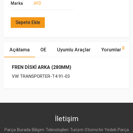
Marka
AYD
Sepete Ekle
0
Açıklama
OE
Uyumlu Araçlar
Yorumlar
FREN DİSKİ ARKA (280MM)
VW TRANSPORTER-T4 91-03
OE Numaraları
Bu ürün hakkında herhangi bir yorum yapılmamıştır.
Yakıp
Motor
Marka
Model
Tipi
Hacmi
VW
701 615 601
VW
TRANSPORTER-T4 (1990-
DİZEL
1.9 D
2003)
İletişim
VW
701 615 601 A
VW
TRANSPORTER-T4 (1990-
BENZİN
2.0
Parça Burada Bilişim Teknolojileri Turizm Otomotiv Yedek Parça
2003)