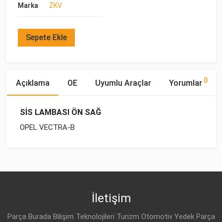
Marka
ZKV
Sepete Ekle
0
Açıklama
OE
Uyumlu Araçlar
Yorumlar
SİS LAMBASI ÖN SAĞ
OPEL VECTRA-B
OE Numaraları
Bu ürün hakkında herhangi bir yorum yapılmamıştır.
Marka
Model
Yakıp Tipi
Motor Hacmi
İletişim
Parça Burada Bilişim Teknolojileri Turizm Otomotiv Yedek Parça