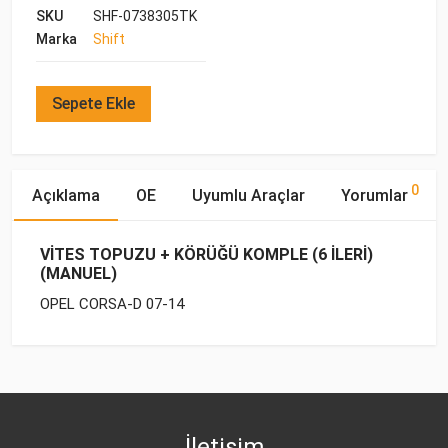
SKU
SHF-0738305TK
Marka
Shift
Sepete Ekle
0
Açıklama
OE
Uyumlu Araçlar
Yorumlar
VİTES TOPUZU + KÖRÜĞÜ KOMPLE (6 İLERİ)
(MANUEL)
OPEL CORSA-D 07-14
OE Numaraları
Bu ürün hakkında herhangi bir yorum yapılmamıştır.
Marka
Model
Yakıp Tipi
Motor Hacmi
OPEL
OPEL
CORSA-D (2007-)
BENZİN
1.0
55559133
OPEL
CORSA-D (2007-)
BENZİN
1.2
İletişim
OPEL