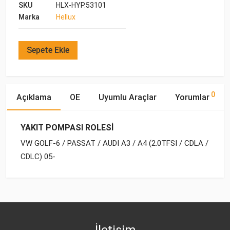
SKU
HLX-HYP.53101
Marka
Hellux
Sepete Ekle
0
Açıklama
OE
Uyumlu Araçlar
Yorumlar
YAKIT POMPASI ROLESİ
VW GOLF-6 / PASSAT / AUDI A3 / A4 (2.0TFSI / CDLA /
CDLC) 05-
OE Numaraları
Bu ürün hakkında herhangi bir yorum yapılmamıştır.
Marka
Model
Yakıp Tipi
Motor Hacmi
VW
3C0 906 093 C
İletişim