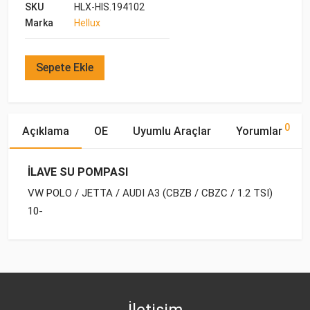
SKU
HLX-HIS.194102
Marka
Hellux
Sepete Ekle
0
Açıklama
OE
Uyumlu Araçlar
Yorumlar
İLAVE SU POMPASI
VW POLO / JETTA / AUDI A3 (CBZB / CBZC / 1.2 TSI)
10-
OE Numaraları
Bu ürün hakkında herhangi bir yorum yapılmamıştır.
Marka
Model
Yakıp Tipi
Motor Hacmi
VW
1K0 965 561 L
İletişim
AUDI