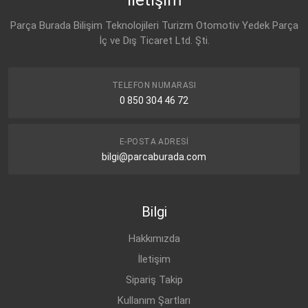
1K0 965 561 L
Parça Burada Bilişim Teknolojileri Turizm Otomotiv Yedek Parça
SEAT
İç ve Dış Ticaret Ltd. Şti.
1K0 965 561 L
SKODA
1K0 965 561 L
TELEFON NUMARASI
0 850 304 46 72
E-POSTA ADRESI
bilgi@parcaburada.com
Bilgi
Hakkımızda
İletişim
Sipariş Takip
Kullanım Şartları