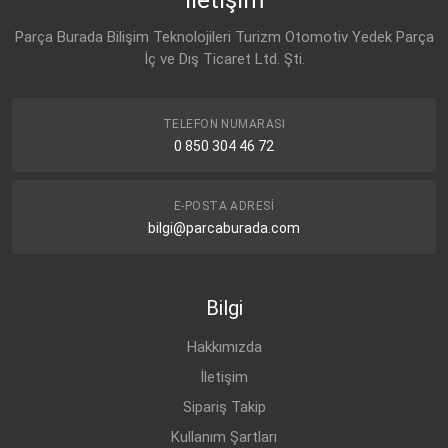
955 106 312 00
VW
AMAROK (2010-)
DİZEL
2.0 BiTDI 4motion
Parça Burada Bilişim Teknolojileri Turizm Otomotiv Yedek Parça
AUDI
İç ve Dış Ticaret Ltd. Şti.
VW
TOUAREG (2002-2014)
DİZEL
3.0 V6 TDI
059 121 012 A
SEAT
059 121 012 A
TELEFON NUMARASI
0 850 304 46 72
SKODA
059 121 012 A
E-POSTA ADRESI
bilgi@parcaburada.com
Bilgi
Hakkımızda
İletişim
Sipariş Takip
Kullanım Şartları