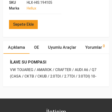
SKU
HLX-HIS.194105
Marka
Hellux
Sepete Ekle
0
Açıklama
OE
Uyumlu Araçlar
Yorumlar
İLAVE SU POMPASI
VW TOUAREG / AMAROK / CRAFTER / AUDI A6 / Q7
(CASA / CKTB / CKUB / 2.0TDI / 2.7TDI / 3.0TDI) 10-
OE Numaraları
Bu ürün hakkında herhangi bir yorum yapılmamıştır.
Marka
Model
Yakıp Tipi
Motor Hacmi
VW
VW
TOUAREG (2002-2014)
DİZEL
3.0 V6 TDI
059 121 012 A
VW
AMAROK (2010-)
DİZEL
2.0 BiTDI
İletişim
PORSCHE