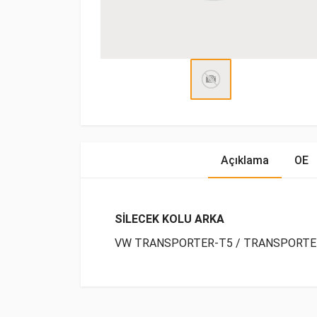
Açıklama
OE
SİLECEK KOLU ARKA
VW TRANSPORTER-T5 / TRANSPORTER-
OE Numaraları
Bu ürün hakkında herhangi bir yorum yapılma
Marka
Model
Yak