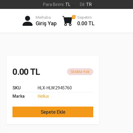
Para Birimi:
TL
Dil:
TR
Merhaba
Sepetim
0
Giriş Yap
0.00 TL
0.00 TL
Stokta Yok
SKU
HLX-HLW.2945760
Marka
Hellux
Sepete Ekle