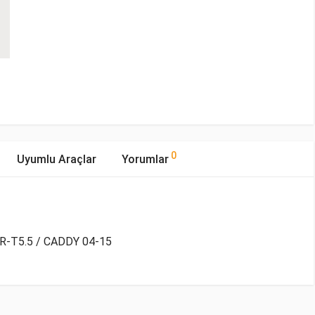
0
Uyumlu Araçlar
Yorumlar
T5.5 / CADDY 04-15
mıştır.
ıp Tipi
Motor Hacmi