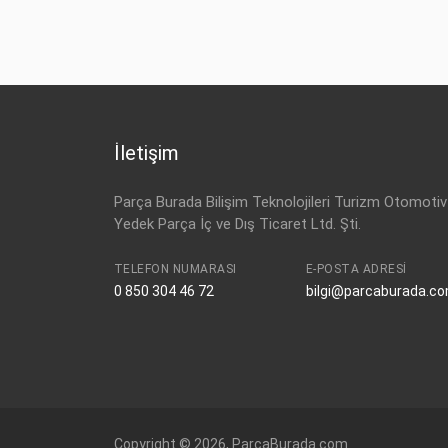
VW
7E0 955 707 A
VW
7H0 955 707 A
İletişim
Parça Burada Bilişim Teknolojileri Turizm Otomotiv
Yedek Parça İç ve Dış Ticaret Ltd. Şti.
TELEFON NUMARASI
E-POSTA ADRESI
0 850 304 46 72
bilgi@parcaburada.c
Copyright © 2026, ParcaBurada.com