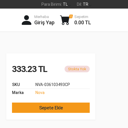
Para Birimi:
TL
Dil:
TR
Merhaba
Sepetim
0
Giriş Yap
0.00 TL
333.23 TL
Stokta Yok
SKU
NVA-036103493CP
Marka
Nova
Sepete Ekle