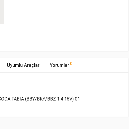
0
Uyumlu Araçlar
Yorumlar
ODA FABIA (BBY/BKY/BBZ 1.4 16V) 01-
mıştır.
ıp Tipi
Motor Hacmi