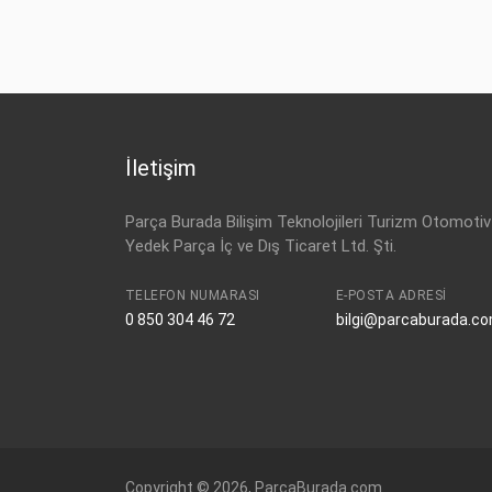
İletişim
Parça Burada Bilişim Teknolojileri Turizm Otomotiv
Yedek Parça İç ve Dış Ticaret Ltd. Şti.
TELEFON NUMARASI
E-POSTA ADRESI
0 850 304 46 72
bilgi@parcaburada.c
Copyright © 2026, ParcaBurada.com