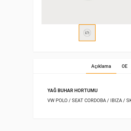
Açıklama
OE
YAĞ BUHAR HORTUMU
VW POLO / SEAT CORDOBA / IBIZA / SK
OE Numaraları
Bu ürün hakkında herhangi bir yorum yapılma
Marka
Model
Yak