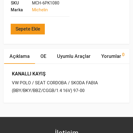
SKU
MCH-6PK1080
Marka
Michelin
Sepete Ekle
0
Açıklama
OE
Uyumlu Araçlar
Yorumlar
KANALLI KAYIŞ
VW POLO / SEAT CORDOBA / SKODA FABIA
(BBY/BKY/BBZ/CGGB/1.4 16V) 97-00
OE Numaraları
Bu ürün hakkında herhangi bir yorum yapılmamıştır.
Yakıp
Marka
Model
Tipi
Motor Hacmi
VW
03L 903 137 D
AUDI
A2 [8Z] (2000-2005)
BENZİN
1.6 FSI
İletişim
VW