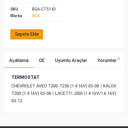
SKU
BGA-CT5143
Marka
BGA
Sepete Ekle
0
Açıklama
OE
Uyumlu Araçlar
Yorumlar
TERMOSTAT
CHEVROLET AVEO T200-T250 (1.4 16V) 03-08 / KALOS
T200 (1.4 16V) 03-08 / LACETTI J200 (1.4 16V/1.6 16V)
03-12
OE Numaraları
Bu ürün hakkında herhangi bir yorum yapılmamıştır.
Yakıp
Motor
Marka
Model
Tipi
Hacmi
DAEWOO