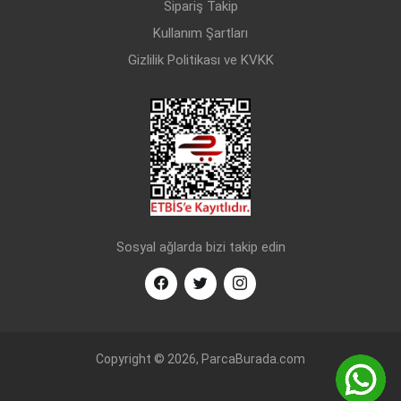
Sipariş Takip
CHEVROLET
AVEO T200 (2003-2008)
BENZİN
1.4 16V
Kullanım Şartları
Gizlilik Politikası ve KVKK
CHEVROLET
LACETTI J200 (2003-
BENZİN
1.4 16V
2014)
CHEVROLET
LACETTI J200 (2003-
BENZİN
1.6
2014)
Sosyal ağlarda bizi takip edin
Copyright © 2026, ParcaBurada.com