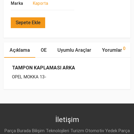
Marka
Kaporta
Sepete Ekle
0
Açıklama
OE
Uyumlu Araçlar
Yorumlar
TAMPON KAPLAMASI ARKA
OPEL MOKKA 13-
OE Numaraları
Bu ürün hakkında herhangi bir yorum yapılmamıştır.
Marka
Model
Yakıp Tipi
Motor Hacmi
İletişim
Parça Burada Bilişim Teknolojileri Turizm Otomotiv Yedek Parça