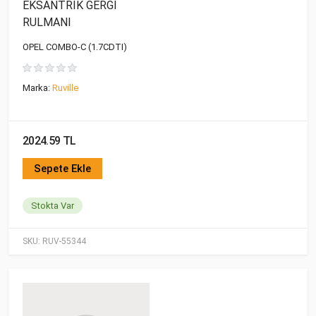
EKSANTRİK GERGİ
RULMANI
OPEL COMBO-C (1.7CDTI)
Marka:
Ruville
2024.59 TL
Sepete Ekle
Stokta Var
SKU:
RUV-55344