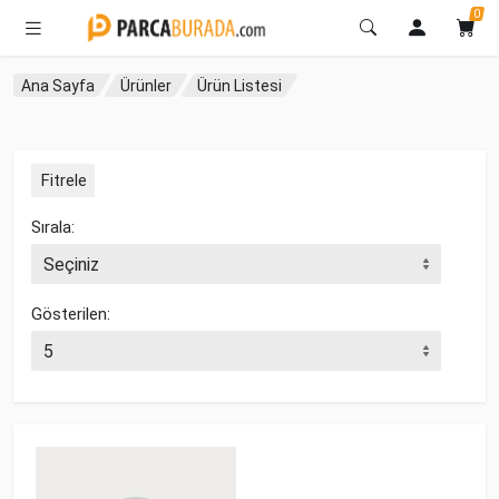
0
Ana Sayfa
Ürünler
Ürün Listesi
Fitrele
Sırala:
Gösterilen: