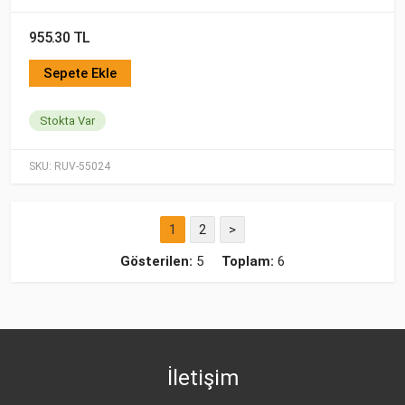
955.30 TL
Sepete Ekle
Stokta Var
SKU:
RUV-55024
1
2
>
Gösterilen:
5
Toplam:
6
İletişim