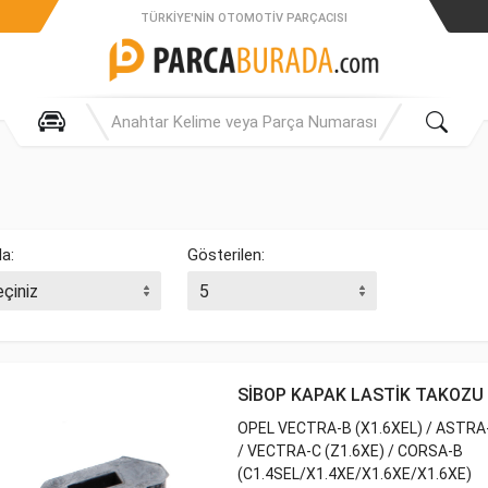
TÜRKIYE'NIN OTOMOTIV PARÇACISI
la:
Gösterilen:
SİBOP KAPAK LASTİK TAKOZU
OPEL VECTRA-B (X1.6XEL) / ASTRA-
/ VECTRA-C (Z1.6XE) / CORSA-B
(C1.4SEL/X1.4XE/X1.6XE/X1.6XE)