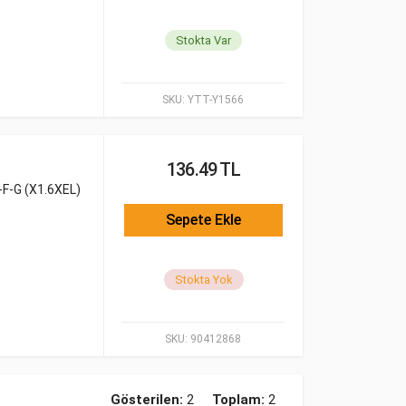
Stokta Var
SKU:
YTT-Y1566
136.49 TL
F-G (X1.6XEL)
Sepete Ekle
Stokta Yok
SKU:
90412868
Gösterilen:
2
Toplam:
2