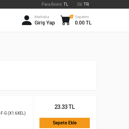
Para Birimi:
TL
Dil:
TR
Merhaba
Sepetim
0
Giriş Yap
0.00 TL
23.33 TL
F-G (X1.6XEL)
Sepete Ekle