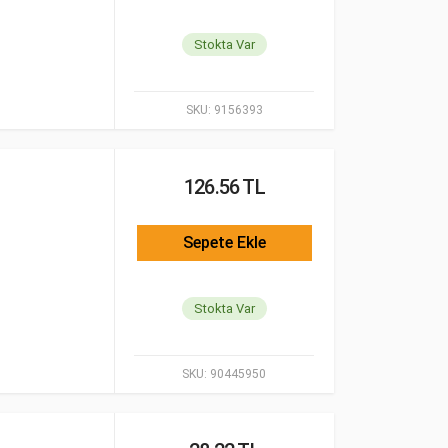
Stokta Var
SKU:
9156393
126.56 TL
Sepete Ekle
Stokta Var
SKU:
90445950