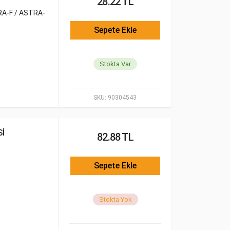
28.22 TL
A-F / ASTRA-
Sepete Ekle
Stokta Var
SKU:
90304543
Sİ
82.88 TL
Sepete Ekle
Stokta Yok