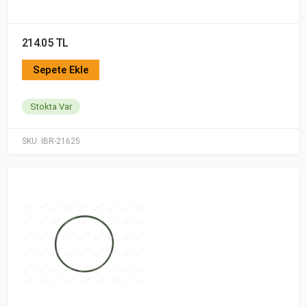
214.05 TL
Sepete Ekle
Stokta Var
SKU:
IBR-21625