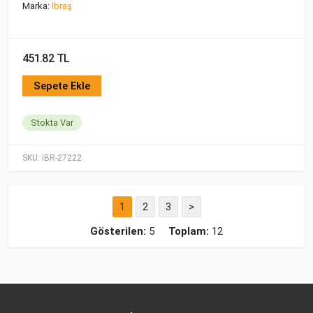
Marka:
İbraş
451.82 TL
Sepete Ekle
Stokta Var
SKU:
IBR-27222
1
2
3
>
Gösterilen:
5
Toplam:
12