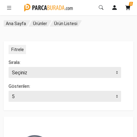
0
Ana Sayfa
Ürünler
Ürün Listesi
Fitrele
Sırala:
Gösterilen: