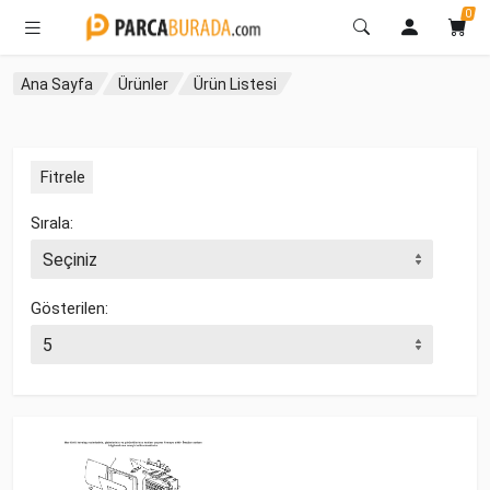
0
Ana Sayfa
Ürünler
Ürün Listesi
Fitrele
Sırala:
Gösterilen: