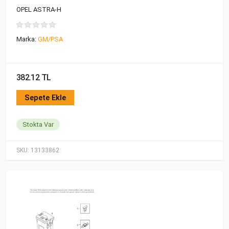
OPEL ASTRA-H
Marka:
GM/PSA
382.12 TL
Sepete Ekle
Stokta Var
SKU:
13133862