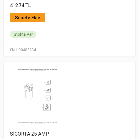
412.74 TL
Sepete Ekle
Stokta Var
SKU:
90483234
SİGORTA 25 AMP