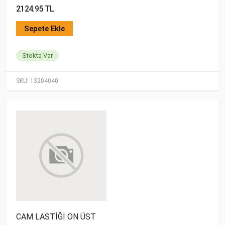
2124.95 TL
Sepete Ekle
Stokta Var
SKU:
13204040
CAM LASTİĞİ ÖN ÜST