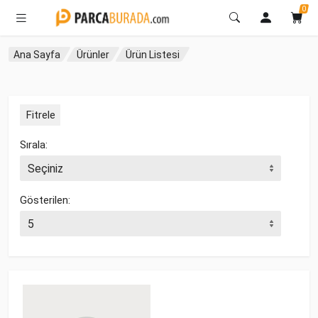
0
Ana Sayfa
Ürünler
Ürün Listesi
Fitrele
Sırala:
Gösterilen: