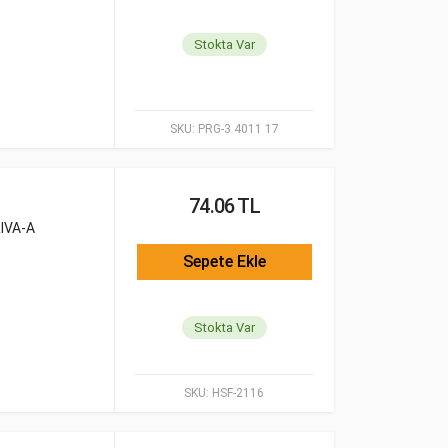
Stokta Var
SKU:
PRG-3 4011 17
74.06 TL
IVA-A
Sepete Ekle
Stokta Var
SKU:
HSF-2116