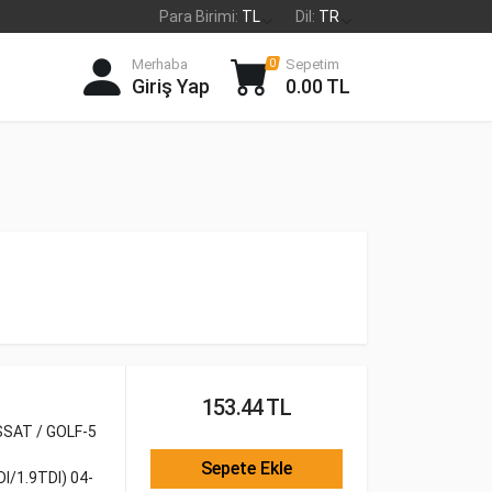
Para Birimi:
TL
Dil:
TR
Merhaba
Sepetim
0
Giriş Yap
0.00 TL
153.44 TL
SAT / GOLF-5
Sepete Ekle
/1.9TDI) 04-