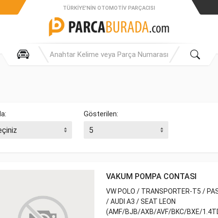
TÜRKIYE'NIN OTOMOTIV PARÇACISI
la:
Gösterilen:
VAKUM POMPA CONTASI
VW POLO / TRANSPORTER-T5 / PAS
/ AUDI A3 / SEAT LEON
(AMF/BJB/AXB/AVF/BKC/BXE/1.4TDI