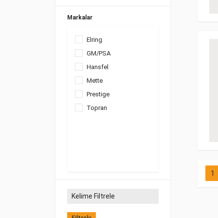
Markalar
Elring
GM/PSA
Hansfel
Mette
Prestige
Topran
1
Filtrele