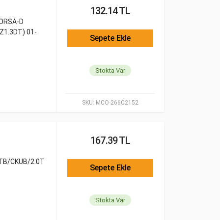
132.14 TL
CORSA-D
Z1.3DT) 01-
Sepete Ekle
Stokta Var
SKU:
MCO-266C2152
167.39 TL
TB/CKUB/2.0T
Sepete Ekle
Stokta Var