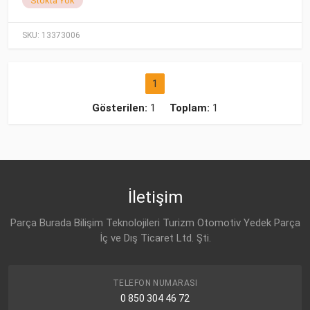
Stokta Yok
SKU:
13373006
1
Gösterilen:
1
Toplam:
1
İletişim
Parça Burada Bilişim Teknolojileri Turizm Otomotiv Yedek Parça
İç ve Dış Ticaret Ltd. Şti.
TELEFON NUMARASI
0 850 304 46 72