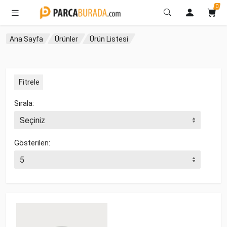
0
Ana Sayfa
Ürünler
Ürün Listesi
Fitrele
Sırala:
Gösterilen: