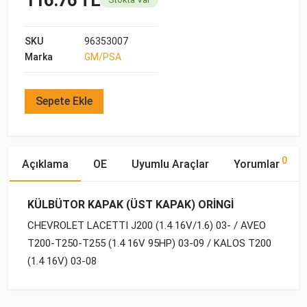
SKU
96353007
Marka
GM/PSA
Sepete Ekle
0
Açıklama
OE
Uyumlu Araçlar
Yorumlar
KÜLBÜTOR KAPAK (ÜST KAPAK) ORİNGİ
CHEVROLET LACETTI J200 (1.4 16V/1.6) 03- / AVEO
T200-T250-T255 (1.4 16V 95HP) 03-09 / KALOS T200
(1.4 16V) 03-08
OE Numaraları
Bu ürün hakkında herhangi bir yorum yapılmamıştır.
Yakıp
Motor