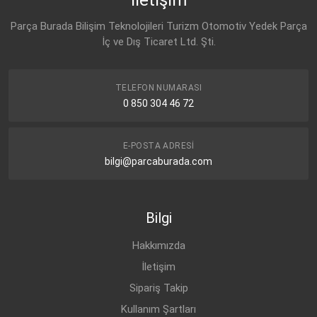
7H0 965 561 A
Parça Burada Bilişim Teknolojileri Turizm Otomotiv Yedek Parça
SEAT
İç ve Dış Ticaret Ltd. Şti.
7H0 965 561 A
SKODA
7H0 965 561 A
TELEFON NUMARASI
0 850 304 46 72
E-POSTA ADRESI
bilgi@parcaburada.com
Bilgi
Hakkımızda
İletişim
Sipariş Takip
Kullanım Şartları