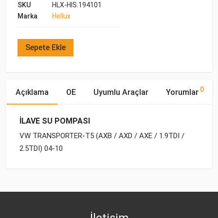
SKU
HLX-HIS.194101
Marka
Hellux
Sepete Ekle
0
Açıklama
OE
Uyumlu Araçlar
Yorumlar
İLAVE SU POMPASI
VW TRANSPORTER-T5 (AXB / AXD / AXE / 1.9TDI /
2.5TDI) 04-10
OE Numaraları
Bu ürün hakkında herhangi bir yorum yapılmamıştır.
Marka
Model
Yakıp Tipi
Motor Hacmi
VW
7H0 965 561 A
İletişim
AUDI